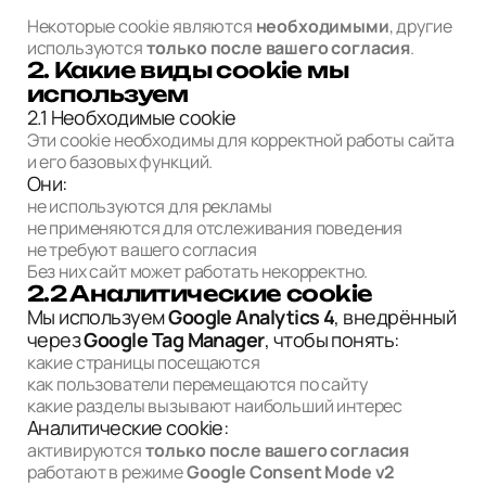
Некоторые cookie являются
необходимыми
, другие
используются
только после вашего согласия
.
2. Какие виды cookie мы
используем
2.1 Необходимые cookie
Эти cookie необходимы для корректной работы сайта
и его базовых функций.
Они:
не используются для рекламы
не применяются для отслеживания поведения
не требуют вашего согласия
Без них сайт может работать некорректно.
2.2 Аналитические cookie
Мы используем
Google Analytics 4
, внедрённый
через
Google Tag Manager
, чтобы понять:
какие страницы посещаются
как пользователи перемещаются по сайту
какие разделы вызывают наибольший интерес
Аналитические cookie:
активируются
только после вашего согласия
работают в режиме
Google Consent Mode v2